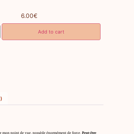
6.00
€
Add to cart
)
 de mon point de vue, possède énormément de force.
Peut-être