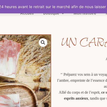
heures avant le retrait sur le marché afin de nous laisser 
Accueil
Boutique
Mon histoire
UN CAR
‘‘ Préparez vos sens à un voya
l’ambre, empreinte de l’essence d
au
Allié du corps et de l’esprit,
ce 
esprits anxieux
, tandis que 