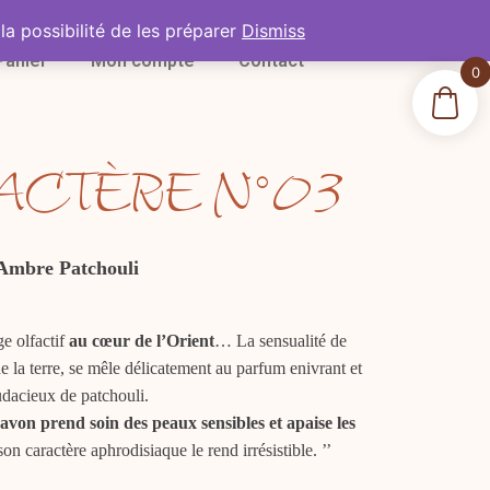
la possibilité de les préparer
Dismiss
Panier
Mon compte
Contact
0
ACTÈRE N°03
Ambre Patchouli
ge olfactif
au cœur de l’Orient
… La sensualité de
e la terre, se mêle délicatement au parfum enivrant et
dacieux de patchouli.
savon prend soin des peaux sensibles et apaise les
son caractère aphrodisiaque le rend irrésistible. ’’